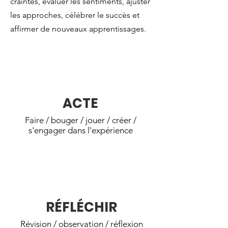
craintes, évaluer les sentiments, ajuster
les approches, célébrer le succès et
affirmer de nouveaux apprentissages.
Les jeunes REACH s'engagent
activement dans une expérience.
ACTE
Faire / bouger / jouer / créer /
s'engager dans l'expérience
Les jeunes REACH réfléchissent à
leurs pensées et sentiments et à leur
expérience commune.
RÉFLÉCHIR
Révision / observation / réflexion