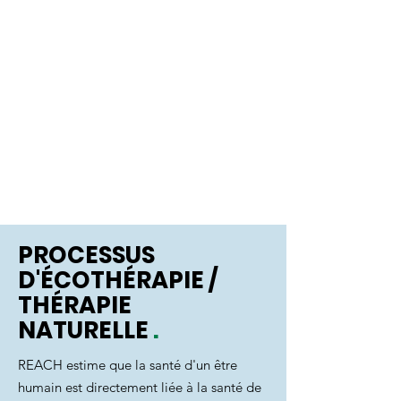
COMMUNAUTÉ
IMPACTER
Contributions à soi-même, à
la communauté et à
l'environnement
PROCESSUS
D'ÉCOTHÉRAPIE /
THÉRAPIE
NATURELLE
.
REACH estime que la santé d'un être
humain est directement liée à la santé de