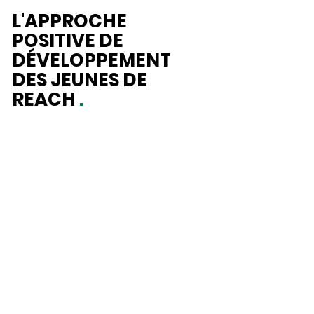
L'APPROCHE
POSITIVE DE
DÉVELOPPEMENT
DES JEUNES DE
REACH
.
ATTEIN
DRE
CONTR
IBUTIO
NS
- Développement de
compétences
- Engagement significatif