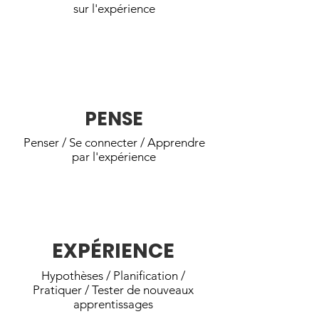
sur l'expérience
Les jeunes REACH analysent ce qu'ils
ont appris et ce qui doit être amélioré.
PENSE
Penser / Se connecter / Apprendre
par l'expérience
Les jeunes REACH élaborent un
plan pour la prochaine expérience.
EXPÉRIENCE
Hypothèses / Planification /
Pratiquer / Tester de nouveaux
apprentissages