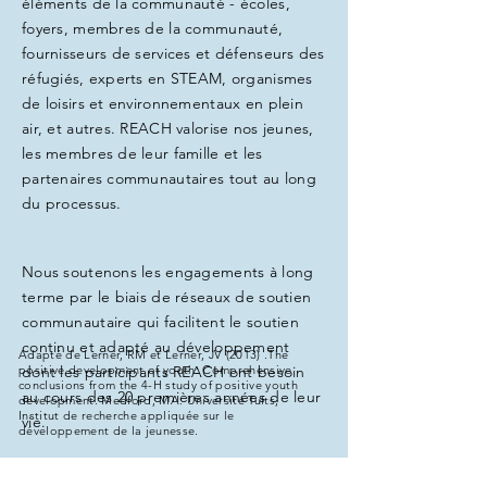
éléments de la communauté - écoles,
foyers, membres de la communauté,
fournisseurs de services et défenseurs des
réfugiés, experts en STEAM, organismes
de loisirs et environnementaux en plein
air, et autres. REACH valorise nos jeunes,
les membres de leur famille et les
partenaires communautaires tout au long
du processus.
Nous soutenons les engagements à long
terme par le biais de réseaux de soutien
communautaire qui facilitent le soutien
continu et adapté au développement
Adapté de Lerner, RM et Lerner, JV (2013) .The
positive development of youth: Comprehensive
dont les participants REACH ont besoin
conclusions from the 4-H study of positive youth
au cours des 20 premières années de leur
development. Medford, MA: Université Tufts,
Institut de recherche appliquée sur le
vie.
développement de la jeunesse.