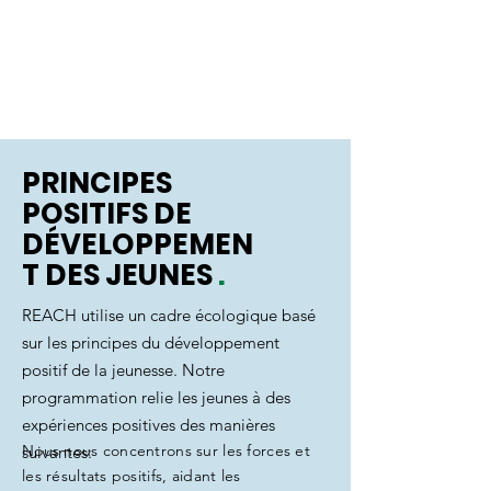
Les jeunes de REACH décident de
ce qu'ils veulent apprendre et se
lancent de nouveaux défis.
PRINCIPES
POSITIFS DE
DÉVELOPPEMEN
T DES JEUNES
.
REACH utilise un cadre écologique basé
sur les principes du développement
positif de la jeunesse. Notre
programmation relie les jeunes à des
expériences positives des manières
Nous nous concentrons sur les forces et
suivantes:
les résultats positifs, aidant les