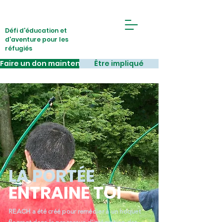
Défi d'éducation et
d'aventure pour les
réfugiés
Faire un don maintenant
Être impliqué
LA PORTÉE
ENTRAINE TOI
REACH a été créé pour remédier à un hoquet